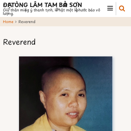
Skip
ĐẠI TÒNG LÂM TAM BẢO SƠN
Giữ thân miệng ý thanh tịnh, lễ Phật một lễ phước báo vô
to
lượng.
main
Home
Reverend
content
Reverend