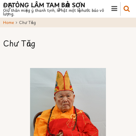
Skip
ĐẠI TÒNG LÂM TAM BẢO SƠN
Giữ thân miệng ý thanh tịnh, lễ Phật một lễ phước báo vô
to
lượng.
main
Home
Chư Tăng
content
Chư Tăng