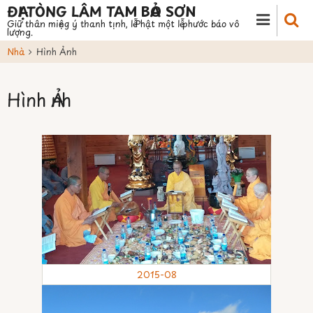
Nhảy
ĐẠI TÒNG LÂM TAM BẢO SƠN
Giữ thân miệng ý thanh tịnh, lễ Phật một lễ phước báo vô
đến
lượng.
nội
Nhà
Hình Ảnh
dung
Hình Ảnh
2015-08