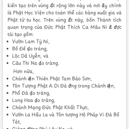
kiến tạo trên vùng đất rộng lớn này và nơi đây chính
là Phật Học Viện cho toàn thể các hàng xuất gia và
Phật tử tu học. Trên vùng đất này, bốn Thánh tích
quan trọng của Đức Phật Thích Ca Mâu Ni đã được
tái tạo gồm:
Vườn Lam Tỳ Ni,
Bồ Đề đạo tràng,
Lộc Dã Uyễn, và
Câu Thi Na đạo tràng.
Hơn nữa,
Chánh điện Thiên Phật Tam Bảo Sơn,
Tôn Tượng Phật A Di Đà đứng trong Chánh điện,
Phổ Đà đạo tràng,
Long Hoa đạo tràng,
Chánh Mạng Đức Phật Khất Thực,
Vườn La Hầu La và Tôn tượng Hộ Pháp Vi Đà Bồ
Tát,
Giảng đường Phú Lâu Na, và