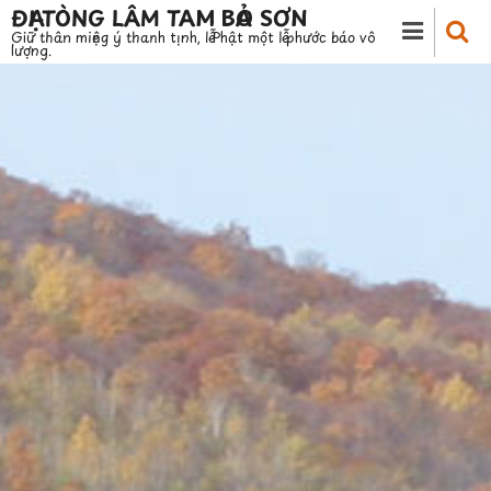
Nhảy
ĐẠI TÒNG LÂM TAM BẢO SƠN
Giữ thân miệng ý thanh tịnh, lễ Phật một lễ phước báo vô
đến
lượng.
nội
dung