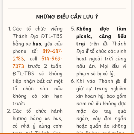
NHỮNG ĐIỀU CẦN LƯU Ý
Các tổ chức viếng
Không được làm
Thánh Địa ĐTL-TBS
picnic, căng liều
bằng xe
bus
, yêu cầu
trại
trên đất Thánh
phone số:
819-687-
Địa để tổ chức các sinh
2183
, cell
514-969-
hoạt ngoài trời cùng
7373
trước 2 tuần.
nấu ăn. Mọi điều vi
ĐTL-TBS sẽ không
phạm sẽ bị xử lý.
tiếp nhận bất cứ một
Khi vào Thánh địa để
tổ chức nào nếu
giử sự trang nghiêm
không có xin hẹn
xin hoan hỷ: bao gồm
trước.
nam nử đều không được
Các tổ chức hành
mặc áo tay quá
hương bằng xe bus,
ngắn, váy đầm ngắn
có nhã ý dùng cơm
hoặc quần áo không
trưa tại Thánh Địa,
kín đáo hay quá mỏng.